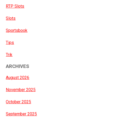
RTP Slots
Slots
Sportsbook
Tips
Trik
ARCHIVES
August 2026
November 2025
October 2025
September 2025