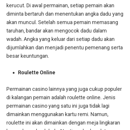
kerucut. Di awal permainan, setiap pemain akan
diminta bertaruh dan menentukan angka dadu yang
akan muncul. Setelah semua pemain memasang
taruhan, bandar akan mengocok dadu dalam
wadah. Angka yang keluar dari setiap dadu akan
dijumlahkan dan menjadi penentu pemenang serta
besar keuntungan.
Roulette Online
Permainan casino lainnya yang juga cukup populer
di kalangan pemain adalah roulette online. Jenis
permainan casino yang satu ini juga tidak lagi
dimainkan menggunakan kartu remi. Namun,
roulette ini akan dimainkan dengan meja lingkaran