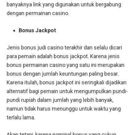
banyaknya link yang digunakan untuk bergabung
dengan permainan casino.
Bonus Jackpot
Jenis bonus judi casino terakhir dan selalu dicari
para pemain adalah bonus jackpot. Karena jenis
bonus permainan casino yang satu ini merupakan
bonus dengan jumlah keuntungan paling besar.
Karena itulah, bonus jackpot ini seringkali dijadikan
alternatif bagi pemain untuk mengumpulkan pundi-
pundi rupiah dalam jumlah yang lebih banyak,
namun tidak harus menunggu untuk waktu yang
terlalu lama.
Akan tetapi, karena nominal bonus yang cukup