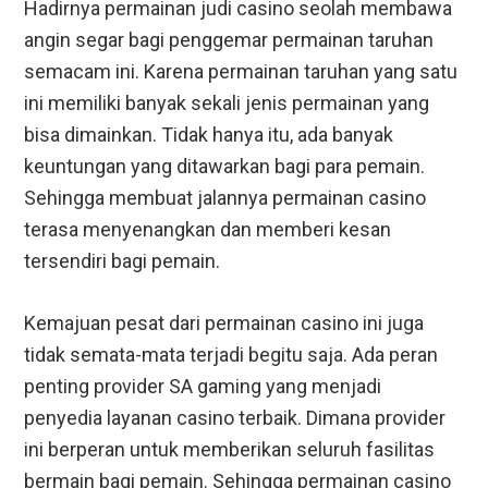
Hadirnya permainan judi casino seolah membawa
angin segar bagi penggemar permainan taruhan
semacam ini. Karena permainan taruhan yang satu
ini memiliki banyak sekali jenis permainan yang
bisa dimainkan. Tidak hanya itu, ada banyak
keuntungan yang ditawarkan bagi para pemain.
Sehingga membuat jalannya permainan casino
terasa menyenangkan dan memberi kesan
tersendiri bagi pemain.
Kemajuan pesat dari permainan casino ini juga
tidak semata-mata terjadi begitu saja. Ada peran
penting provider SA gaming yang menjadi
penyedia layanan casino terbaik. Dimana provider
ini berperan untuk memberikan seluruh fasilitas
bermain bagi pemain. Sehingga permainan casino