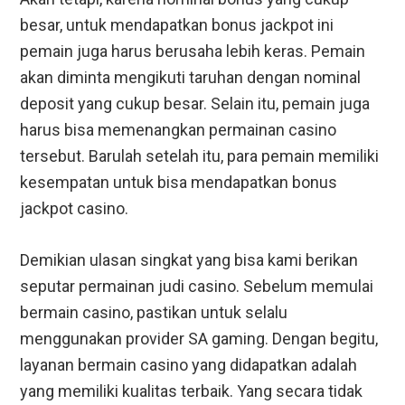
besar, untuk mendapatkan bonus jackpot ini
pemain juga harus berusaha lebih keras. Pemain
akan diminta mengikuti taruhan dengan nominal
deposit yang cukup besar. Selain itu, pemain juga
harus bisa memenangkan permainan casino
tersebut. Barulah setelah itu, para pemain memiliki
kesempatan untuk bisa mendapatkan bonus
jackpot casino.
Demikian ulasan singkat yang bisa kami berikan
seputar permainan judi casino. Sebelum memulai
bermain casino, pastikan untuk selalu
menggunakan provider SA gaming. Dengan begitu,
layanan bermain casino yang didapatkan adalah
yang memiliki kualitas terbaik. Yang secara tidak