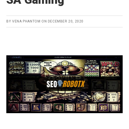
BY
VENA PHANTOM
ON
DECEMBER 20, 2020