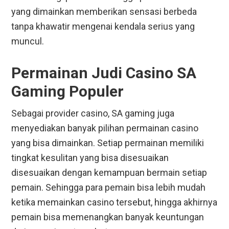
yang dimainkan memberikan sensasi berbeda
tanpa khawatir mengenai kendala serius yang
muncul.
Permainan Judi Casino SA
Gaming Populer
Sebagai provider casino, SA gaming juga
menyediakan banyak pilihan permainan casino
yang bisa dimainkan. Setiap permainan memiliki
tingkat kesulitan yang bisa disesuaikan
disesuaikan dengan kemampuan bermain setiap
pemain. Sehingga para pemain bisa lebih mudah
ketika memainkan casino tersebut, hingga akhirnya
pemain bisa memenangkan banyak keuntungan