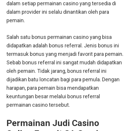
dalam setiap permainan casino yang tersedia di
dalam provider ini selalu dinantikan oleh para
pemain.
Salah satu bonus permainan casino yang bisa
didapatkan adalah bonus referral. Jenis bonus ini
termasuk bonus yang menjadi favorit para pemain.
Sebab bonus referral ini sangat mudah didapatkan
oleh pemain. Tidak jarang, bonus referral ini
dijadikan batu loncatan bagi para pemula. Dengan
harapan, para pemain bisa mendapatkan
keuntungan besar melalui bonus referral
permainan casino tersebut.
Permainan Judi Casino