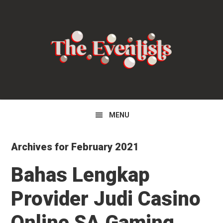
Skip
Skip
Skip
to
to
to
primary
main
primary
navigation
content
sidebar
MENU
Archives for February 2021
Bahas Lengkap
Provider Judi Casino
Online SA Gaming