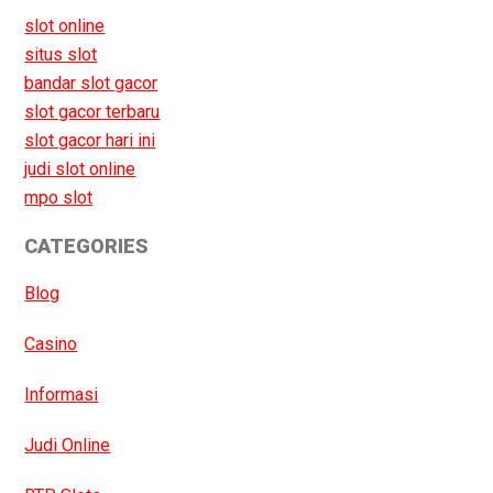
slot online
situs slot
bandar slot gacor
slot gacor terbaru
slot gacor hari ini
judi slot online
mpo slot
CATEGORIES
Blog
Casino
Informasi
Judi Online