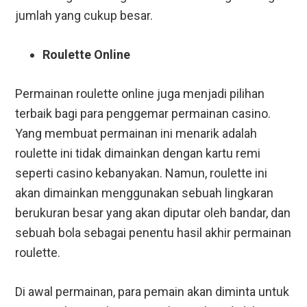
jumlah yang cukup besar.
Roulette Online
Permainan roulette online juga menjadi pilihan
terbaik bagi para penggemar permainan casino.
Yang membuat permainan ini menarik adalah
roulette ini tidak dimainkan dengan kartu remi
seperti casino kebanyakan. Namun, roulette ini
akan dimainkan menggunakan sebuah lingkaran
berukuran besar yang akan diputar oleh bandar, dan
sebuah bola sebagai penentu hasil akhir permainan
roulette.
Di awal permainan, para pemain akan diminta untuk