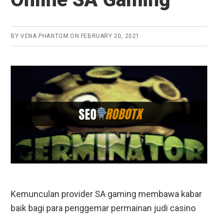
BY
VENA PHANTOM
ON
FEBRUARY 20, 2021
Kemunculan provider SA gaming membawa kabar
baik bagi para penggemar permainan judi casino