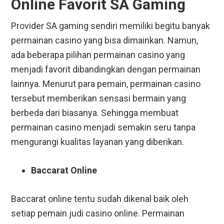
Online Favorit SA Gaming
Provider SA gaming sendiri memiliki begitu banyak
permainan casino yang bisa dimainkan. Namun,
ada beberapa pilihan permainan casino yang
menjadi favorit dibandingkan dengan permainan
lainnya. Menurut para pemain, permainan casino
tersebut memberikan sensasi bermain yang
berbeda dari biasanya. Sehingga membuat
permainan casino menjadi semakin seru tanpa
mengurangi kualitas layanan yang diberikan.
Baccarat Online
Baccarat online tentu sudah dikenal baik oleh
setiap pemain judi casino online. Permainan