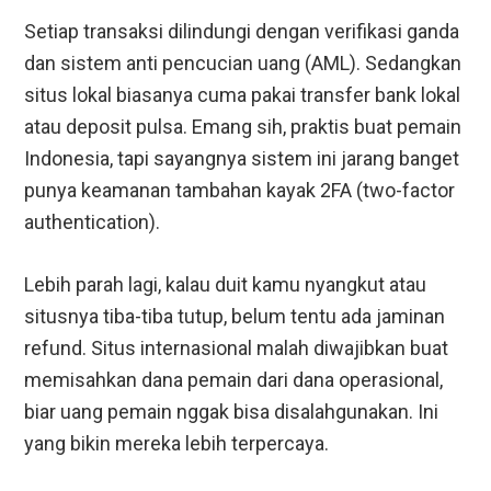
Setiap transaksi dilindungi dengan verifikasi ganda
dan sistem anti pencucian uang (AML).
Sedangkan
situs lokal biasanya cuma pakai transfer bank lokal
atau deposit pulsa. Emang sih, praktis buat pemain
Indonesia, tapi sayangnya sistem ini jarang banget
punya keamanan tambahan kayak 2FA (two-factor
authentication).
Lebih parah lagi, kalau duit kamu nyangkut atau
situsnya tiba-tiba tutup, belum tentu ada jaminan
refund.
Situs internasional malah diwajibkan buat
memisahkan dana pemain dari dana operasional,
biar uang pemain nggak bisa disalahgunakan. Ini
yang bikin mereka lebih terpercaya.