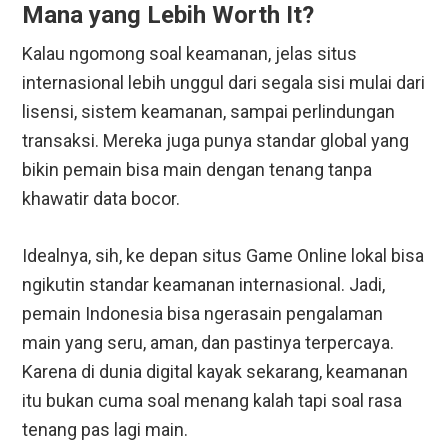
Mana yang Lebih Worth It?
Kalau ngomong soal keamanan, jelas situs
internasional lebih unggul dari segala sisi mulai dari
lisensi, sistem keamanan, sampai perlindungan
transaksi. Mereka juga punya standar global yang
bikin pemain bisa main dengan tenang tanpa
khawatir data bocor.
Idealnya, sih, ke depan situs Game Online lokal bisa
ngikutin standar keamanan internasional. Jadi,
pemain Indonesia bisa ngerasain pengalaman
main yang seru, aman, dan pastinya terpercaya.
Karena di dunia digital kayak sekarang, keamanan
itu bukan cuma soal menang kalah tapi soal rasa
tenang pas lagi main.