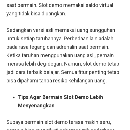
saat bermain. Slot demo memakai saldo virtual
yang tidak bisa diuangkan.
Sedangkan versi asli memakai uang sungguhan
untuk setiap taruhannya. Perbedaan lain adalah
pada rasa tegang dan adrenalin saat bermain.
Ketika taruhan menggunakan uang asli, pemain
merasa lebih deg-degan.
Namun, slot demo tetap
jadi cara terbaik belajar. Semua fitur penting tetap
bisa dipahami tanpa resiko kehilangan uang.
Tips Agar Bermain Slot Demo Lebih
Menyenangkan
Supaya bermain slot demo terasa makin seru,