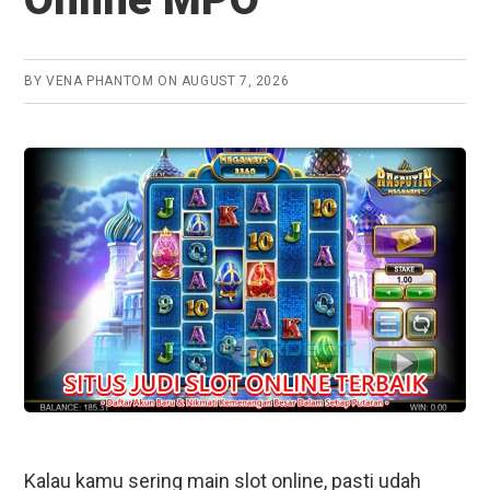
BY
VENA PHANTOM
ON
AUGUST 7, 2026
Kalau kamu sering main slot online, pasti udah