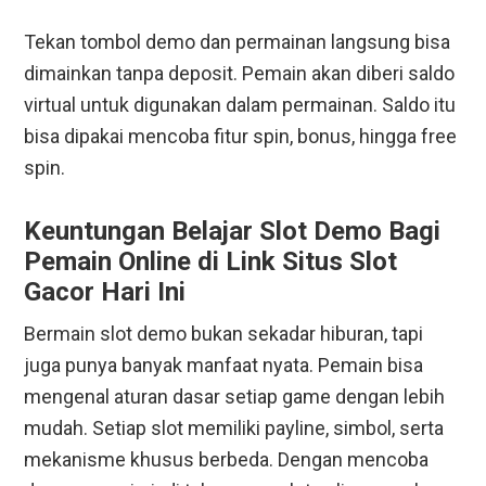
Tekan tombol demo dan permainan langsung bisa
dimainkan tanpa deposit. Pemain akan diberi saldo
virtual untuk digunakan dalam permainan. Saldo itu
bisa dipakai mencoba fitur spin, bonus, hingga free
spin.
Keuntungan Belajar Slot Demo Bagi
Pemain Online di Link Situs Slot
Gacor Hari Ini
Bermain slot demo bukan sekadar hiburan, tapi
juga punya banyak manfaat nyata. Pemain bisa
mengenal aturan dasar setiap game dengan lebih
mudah. Setiap slot memiliki payline, simbol, serta
mekanisme khusus berbeda.
Dengan mencoba