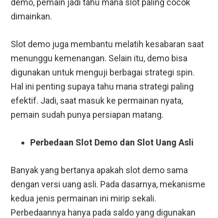
demo, pemain jadi tahu mana slot paling cocok
dimainkan.
Slot demo juga membantu melatih kesabaran saat
menunggu kemenangan.
Selain itu, demo bisa
digunakan untuk menguji berbagai strategi spin.
Hal ini penting supaya tahu mana strategi paling
efektif. Jadi, saat masuk ke permainan nyata,
pemain sudah punya persiapan matang.
Perbedaan Slot Demo dan Slot Uang Asli
Banyak yang bertanya apakah slot demo sama
dengan versi uang asli. Pada dasarnya, mekanisme
kedua jenis permainan ini mirip sekali.
Perbedaannya hanya pada saldo yang digunakan