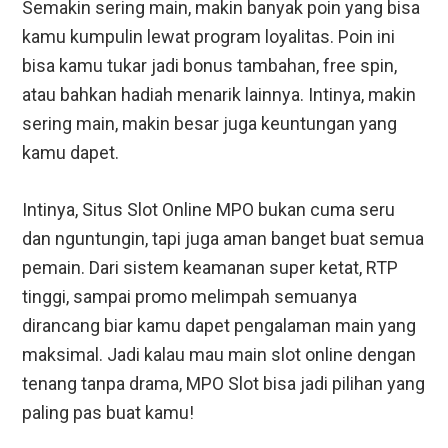
Semakin sering main, makin banyak poin yang bisa
kamu kumpulin lewat program loyalitas. Poin ini
bisa kamu tukar jadi bonus tambahan, free spin,
atau bahkan hadiah menarik lainnya. Intinya, makin
sering main, makin besar juga keuntungan yang
kamu dapet.
Intinya, Situs Slot Online MPO bukan cuma seru
dan nguntungin, tapi juga aman banget buat semua
pemain. Dari sistem keamanan super ketat, RTP
tinggi, sampai promo melimpah semuanya
dirancang biar kamu dapet pengalaman main yang
maksimal. Jadi kalau mau main slot online dengan
tenang tanpa drama, MPO Slot bisa jadi pilihan yang
paling pas buat kamu!