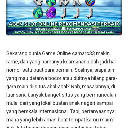
Sekarang dunia Game Online camaro33 makin
rame, dan yang namanya keamanan udah jadi hal
nomor satu buat para pemain. Soalnya, siapa sih
yang mau datanya bocor atau duitnya hilang gara-
gara main di situs abal-abal? Nah, masalahnya, di
luar sana banyak banget situs yang bermunculan
mulai dari yang lokal buatan anak negeri sampai
yang berskala internasional. Tapi, pertanyaannya:
mana yang lebih aman buat tempat kamu main?
Yuk, kita bahas dengan gaya santai tapi tetap