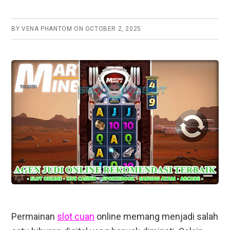
BY
VENA PHANTOM
ON
OCTOBER 2, 2025
Permainan
slot cuan
online memang menjadi salah