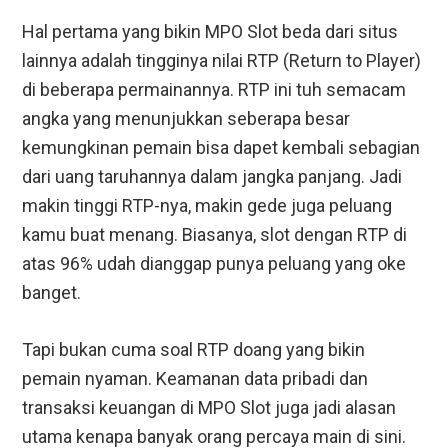
Hal pertama yang bikin MPO Slot beda dari situs
lainnya adalah tingginya nilai RTP (Return to Player)
di beberapa permainannya. RTP ini tuh semacam
angka yang menunjukkan seberapa besar
kemungkinan pemain bisa dapet kembali sebagian
dari uang taruhannya dalam jangka panjang. Jadi
makin tinggi RTP-nya, makin gede juga peluang
kamu buat menang. Biasanya, slot dengan RTP di
atas 96% udah dianggap punya peluang yang oke
banget.
Tapi bukan cuma soal RTP doang yang bikin
pemain nyaman. Keamanan data pribadi dan
transaksi keuangan di MPO Slot juga jadi alasan
utama kenapa banyak orang percaya main di sini.