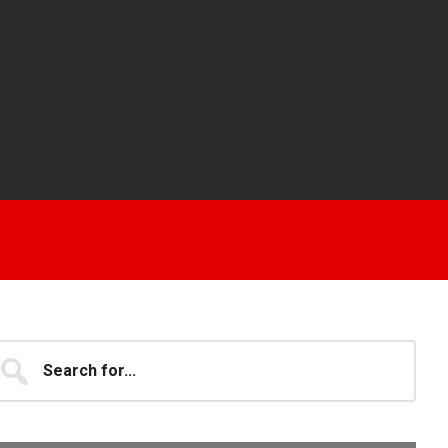
Primary
earch
...
idebar