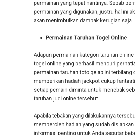
permainan yang tepat nantinya. Sebab ber
permainan yang digunakan, justru hal ini ak
akan menimbulkan dampak kerugian saja.
Permainan Taruhan Togel Online
Adapun permainan kategori taruhan online
togel online yang berhasil mencuri perhati
permainan taruhan toto gelap ini terbilang
memberikan hadiah jackpot cukup fantasti
setiap pemain diminta untuk menebak seb
taruhan judi onlne tersebut.
Apabila tebakan yang dilakukannya tersebu
memperoleh hadiah yang sudah disiapkan o
informasi penting untuk Anda seputar be