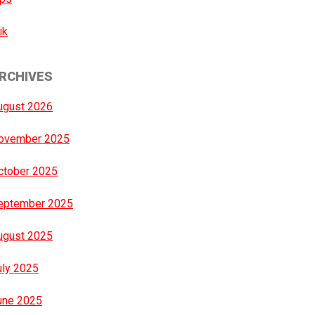
ik
RCHIVES
ugust 2026
ovember 2025
ctober 2025
eptember 2025
ugust 2025
uly 2025
une 2025