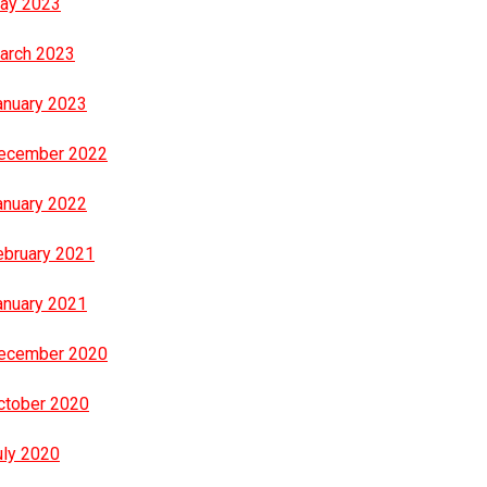
ay 2023
arch 2023
anuary 2023
ecember 2022
anuary 2022
ebruary 2021
anuary 2021
ecember 2020
ctober 2020
uly 2020