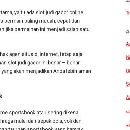
tama, yaitu ada slot judi gacor online
Tr
 bermain paling mudah, cepat dan
n jika permainan ini menjadi salah satu
A
A
k agen situs di internet, tetap saja
N
n slot judi gacor ini benar – benar
ah yang akan menjadikan Anda lebih aman
O
S
k
A
J
ame sportsbook atau sering dikenal
aga mulai dari sepak bola, voli dan
J
inan taruhan sportsbook yang banyak