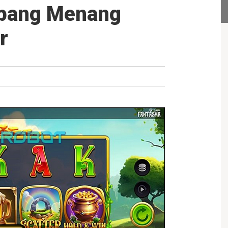
mpang Menang
r