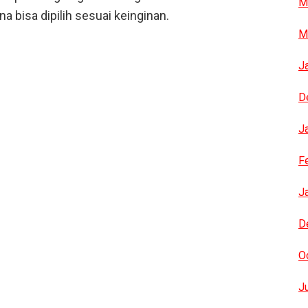
M
 bisa dipilih sesuai keinginan.
M
J
D
J
F
J
D
O
J