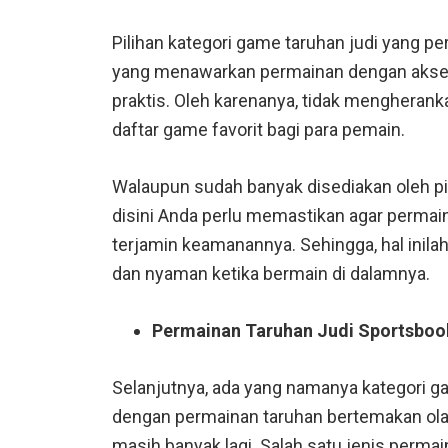
Pilihan kategori game taruhan judi yang per
yang menawarkan permainan dengan akses
praktis. Oleh karenanya, tidak mengheranka
daftar game favorit bagi para pemain.
Walaupun sudah banyak disediakan oleh piha
disini Anda perlu memastikan agar permaina
terjamin keamanannya. Sehingga, hal inil
dan nyaman ketika bermain di dalamnya.
Permainan Taruhan Judi Sportsboo
Selanjutnya, ada yang namanya kategori g
dengan permainan taruhan bertemakan olahr
masih banyak lagi. Salah satu jenis perma