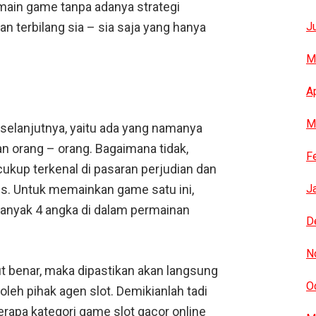
main game tanpa adanya strategi
an terbilang sia – sia saja yang hanya
J
M
A
M
 selanjutnya, yaitu ada yang namanya
an orang – orang. Bagaimana tidak,
F
 cukup terkenal di pasaran perjudian dan
s.
Untuk memainkan game satu ini,
J
anyak 4 angka di dalam permainan
D
N
t benar, maka dipastikan akan langsung
O
leh pihak agen slot.
Demikianlah tadi
berapa kategori game
slot gacor
online