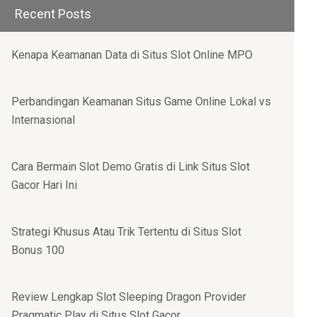
Recent Posts
Kenapa Keamanan Data di Situs Slot Online MPO
Perbandingan Keamanan Situs Game Online Lokal vs
Internasional
Cara Bermain Slot Demo Gratis di Link Situs Slot
Gacor Hari Ini
Strategi Khusus Atau Trik Tertentu di Situs Slot
Bonus 100
Review Lengkap Slot Sleeping Dragon Provider
Pragmatic Play di Situs Slot Gacor