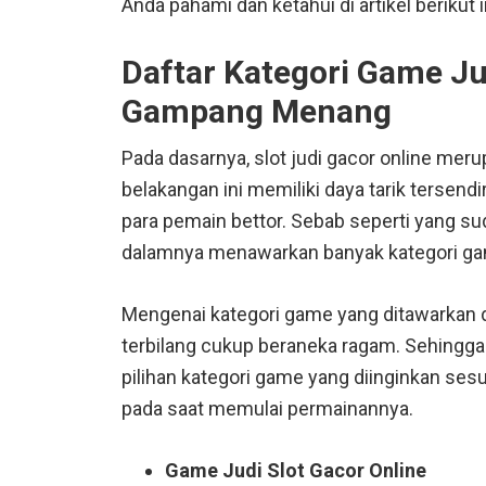
Anda pahami dan ketahui di artikel berikut i
Daftar Kategori Game Ju
Gampang Menang
Pada dasarnya, slot judi gacor online mer
belakangan ini memiliki daya tarik tersend
para pemain bettor. Sebab seperti yang s
dalamnya menawarkan banyak kategori g
Mengenai kategori game yang ditawarkan di 
terbilang cukup beraneka ragam. Sehingga
pilihan kategori game yang diinginkan sesu
pada saat memulai permainannya.
Game Judi Slot Gacor Online