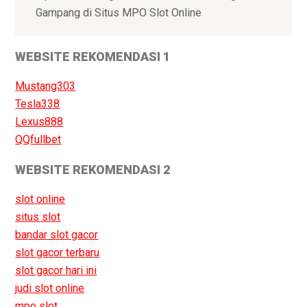
Gampang di Situs MPO Slot Online
WEBSITE REKOMENDASI 1
Mustang303
Tesla338
Lexus888
QQfullbet
WEBSITE REKOMENDASI 2
slot online
situs slot
bandar slot gacor
slot gacor terbaru
slot gacor hari ini
judi slot online
mpo slot