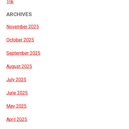
Trik
ARCHIVES
November 2025
October 2025
September 2025
August 2025
July 2025
June 2025
May 2025
April 2025