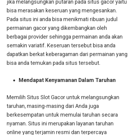
jika melangsungkan putaran pada situs gacor yaitu
bisa merasakan keseruan yang mengesankan.
Pada situs ini anda bisa menikmati ribuan judul
permainan gacor yang dikembangkan oleh
berbagai provider sehingga permainan anda akan
semakin variatif. Keseruan tersebut bisa anda
dapatkan berkat keberagaman dari permainan yang
bisa anda temukan pada situs tersebut.
Mendapat Kenyamanan Dalam Taruhan
Memilih Situs Slot Gacor untuk melangsungkan
taruhan, masing-masing dari Anda juga
berkesempatan untuk memulai taruhan secara
nyaman. Situs ini merupakan layanan taruhan
online yang terjamin resmi dan terpercaya