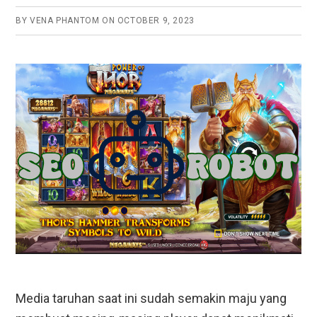
BY
VENA PHANTOM
ON
OCTOBER 9, 2023
Media taruhan saat ini sudah semakin maju yang