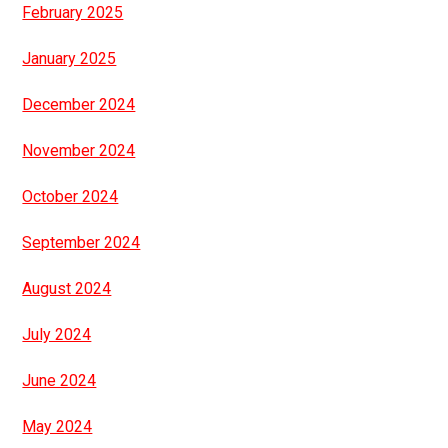
February 2025
January 2025
December 2024
November 2024
October 2024
September 2024
August 2024
July 2024
June 2024
May 2024