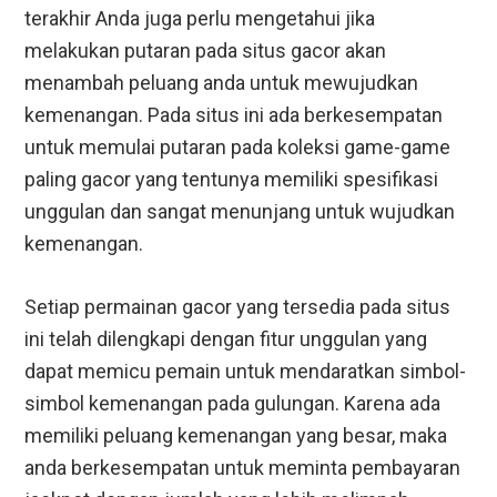
terakhir Anda juga perlu mengetahui jika
melakukan putaran pada situs gacor akan
menambah peluang anda untuk mewujudkan
kemenangan. Pada situs ini ada berkesempatan
untuk memulai putaran pada koleksi game-game
paling gacor yang tentunya memiliki spesifikasi
unggulan dan sangat menunjang untuk wujudkan
kemenangan.
Setiap permainan gacor yang tersedia pada situs
ini telah dilengkapi dengan fitur unggulan yang
dapat memicu pemain untuk mendaratkan simbol-
simbol kemenangan pada gulungan. Karena ada
memiliki peluang kemenangan yang besar, maka
anda berkesempatan untuk meminta pembayaran