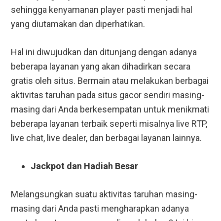
sehingga kenyamanan player pasti menjadi hal
yang diutamakan dan diperhatikan.
Hal ini diwujudkan dan ditunjang dengan adanya
beberapa layanan yang akan dihadirkan secara
gratis oleh situs. Bermain atau melakukan berbagai
aktivitas taruhan pada situs gacor sendiri masing-
masing dari Anda berkesempatan untuk menikmati
beberapa layanan terbaik seperti misalnya live RTP,
live chat, live dealer, dan berbagai layanan lainnya.
Jackpot dan Hadiah Besar
Melangsungkan suatu aktivitas taruhan masing-
masing dari Anda pasti mengharapkan adanya