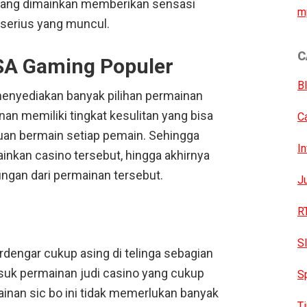
 yang dimainkan memberikan sensasi
m
 serius yang muncul.
C
SA Gaming Populer
B
menyediakan banyak pilihan permainan
an memiliki tingkat kesulitan yang bisa
C
an bermain setiap pemain. Sehingga
I
inkan casino tersebut, hingga akhirnya
gan dari permainan tersebut.
J
R
S
dengar cukup asing di telinga sebagian
suk permainan judi casino yang cukup
S
inan sic bo ini tidak memerlukan banyak
T