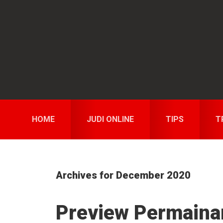
Skip
Skip
Skip
to
to
to
primary
main
primary
navigation
content
sidebar
HOME
JUDI ONLINE
TIPS
T
Archives for December 2020
Preview Permaina