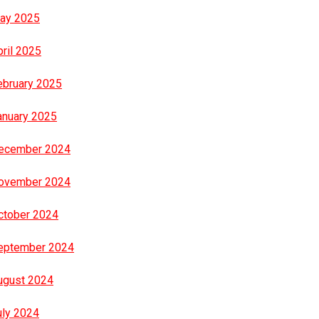
ay 2025
pril 2025
ebruary 2025
anuary 2025
ecember 2024
ovember 2024
ctober 2024
eptember 2024
ugust 2024
uly 2024