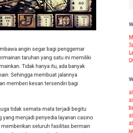
W
M
T
membawa angin segar bagi penggemar
L
rmainan taruhan yang satu ini memiliki
Q
mainkan. Tidak hanya itu, ada banyak
main. Sehingga membuat jalannya
W
n memberi kesan tersendiri bagi
sl
si
b
juga tidak semata-mata terjadi begitu
sl
ng yang menjadi penyedia layanan casino
sl
k memberikan seluruh fasilitas bermain
ju