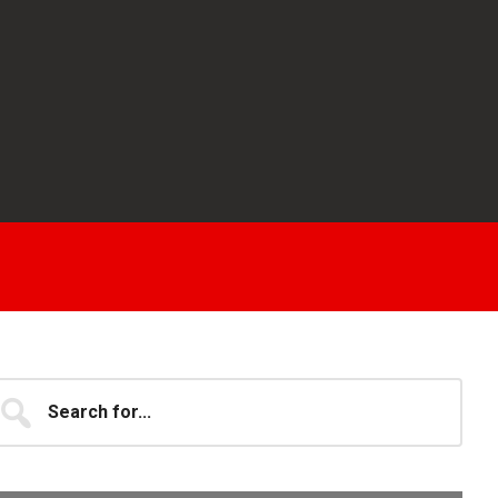
Primary
earch
...
idebar