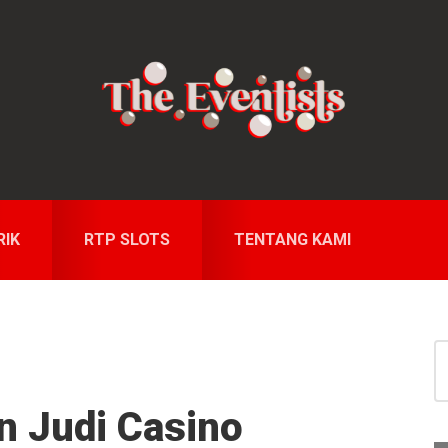
RIK
RTP SLOTS
TENTANG KAMI
S
for
S
n Judi Casino