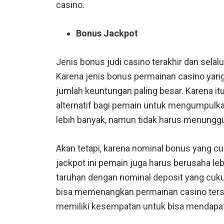
casino.
Bonus Jackpot
Jenis bonus judi casino terakhir dan selal
Karena jenis bonus permainan casino yan
jumlah keuntungan paling besar. Karena itul
alternatif bagi pemain untuk mengumpulka
lebih banyak, namun tidak harus menunggu
Akan tetapi, karena nominal bonus yang c
jackpot ini pemain juga harus berusaha le
taruhan dengan nominal deposit yang cukup
bisa memenangkan permainan casino terseb
memiliki kesempatan untuk bisa mendapat