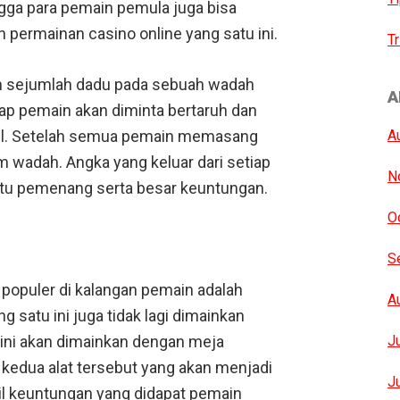
ngga para pemain pemula juga bisa
n permainan casino online yang satu ini.
Tr
n sejumlah dadu pada sebuah wadah
A
iap pemain akan diminta bertaruh dan
l. Setelah semua pemain memasang
A
 wadah. Angka yang keluar dari setiap
N
tu pemenang serta besar keuntungan.
O
S
 populer di kalangan pemain adalah
A
g satu ini juga tidak lagi dimainkan
ini akan dimainkan dengan meja
J
, kedua alat tersebut yang akan menjadi
J
il keuntungan yang didapat pemain