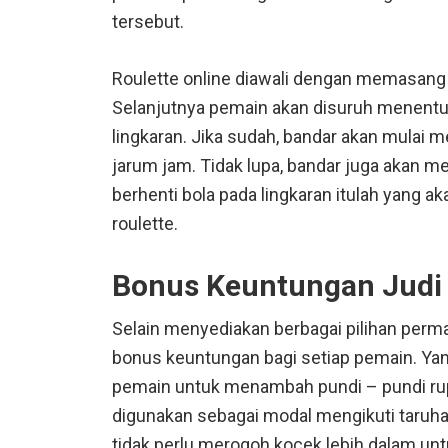
tersebut.
Roulette online diawali dengan memasang 
Selanjutnya pemain akan disuruh menentu
lingkaran. Jika sudah, bandar akan mulai 
jarum jam. Tidak lupa, bandar juga akan 
berhenti bola pada lingkaran itulah yang a
roulette.
Bonus Keuntungan Judi
Selain menyediakan berbagai pilihan perm
bonus keuntungan bagi setiap pemain. Ya
pemain untuk menambah pundi – pundi rup
digunakan sebagai modal mengikuti taruha
tidak perlu merogoh kocek lebih dalam unt