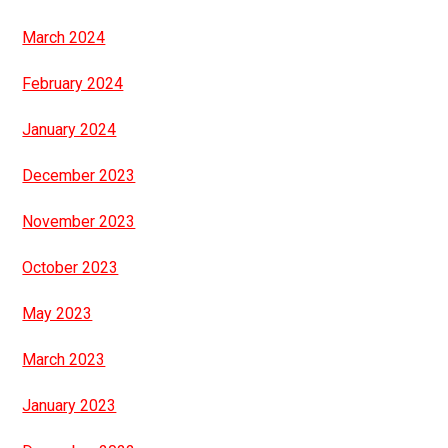
March 2024
February 2024
January 2024
December 2023
November 2023
October 2023
May 2023
March 2023
January 2023