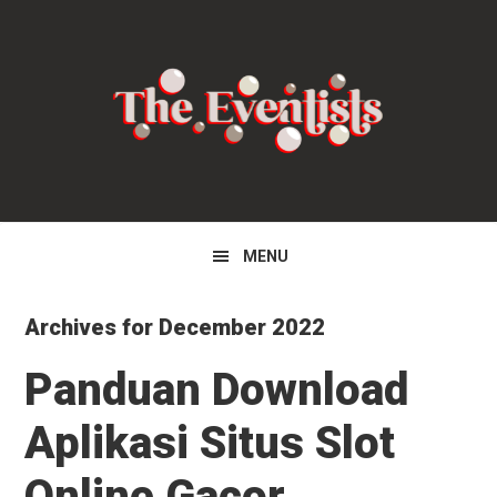
Skip
Skip
Skip
to
to
to
primary
main
primary
navigation
content
sidebar
MENU
Archives for December 2022
Panduan Download
Aplikasi Situs Slot
Online Gacor