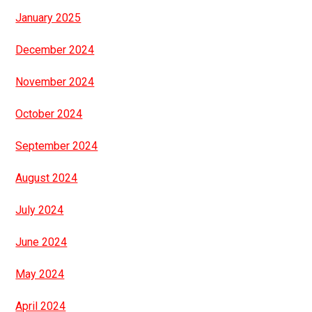
January 2025
December 2024
November 2024
October 2024
September 2024
August 2024
July 2024
June 2024
May 2024
April 2024