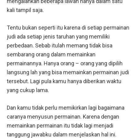
mengalahkan beberapa lawan hanya dalam satu
kali tampil saja.
Tentu bukan seperti itu karena di setiap permainan
judi ada setiap jenis taruhan yang memiliki
perbedaan. Sebab itulah memang tidak bisa
sembarang orang dalam memainkan
permainannya. Hanya orang – orang yang dipilih
langsung lah yang bisa memainkan permainan judi
tersebut. Lagi pula kamu hanya diberikan waktu
yang cukup lama.
Dan kamu tidak perlu memikirkan lagi bagaimana
caranya menyusun permainan. Karena dengan
memainkan permainan itu tidak lagi menjadi
tanggung jawabku dalam menjelaskan hal ini.