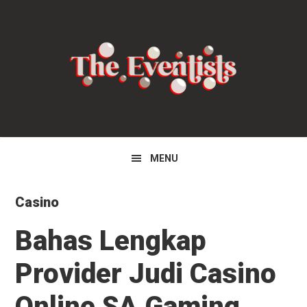
Skip
Skip
Skip
to
to
to
primary
main
primary
navigation
content
sidebar
MENU
Casino
Bahas Lengkap
Provider Judi Casino
Online SA Gaming