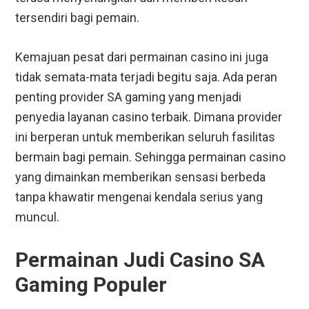
tersendiri bagi pemain.
Kemajuan pesat dari permainan casino ini juga
tidak semata-mata terjadi begitu saja. Ada peran
penting provider SA gaming yang menjadi
penyedia layanan casino terbaik. Dimana provider
ini berperan untuk memberikan seluruh fasilitas
bermain bagi pemain. Sehingga permainan casino
yang dimainkan memberikan sensasi berbeda
tanpa khawatir mengenai kendala serius yang
muncul.
Permainan Judi Casino SA
Gaming Populer