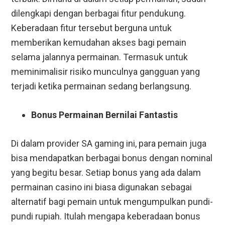
dilengkapi dengan berbagai fitur pendukung.
Keberadaan fitur tersebut berguna untuk
memberikan kemudahan akses bagi pemain
selama jalannya permainan. Termasuk untuk
meminimalisir risiko munculnya gangguan yang
terjadi ketika permainan sedang berlangsung.
Bonus Permainan Bernilai Fantastis
Di dalam provider SA gaming ini, para pemain juga
bisa mendapatkan berbagai bonus dengan nominal
yang begitu besar. Setiap bonus yang ada dalam
permainan casino ini biasa digunakan sebagai
alternatif bagi pemain untuk mengumpulkan pundi-
pundi rupiah. Itulah mengapa keberadaan bonus