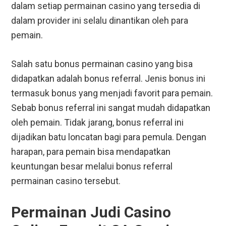
dalam setiap permainan casino yang tersedia di
dalam provider ini selalu dinantikan oleh para
pemain.
Salah satu bonus permainan casino yang bisa
didapatkan adalah bonus referral. Jenis bonus ini
termasuk bonus yang menjadi favorit para pemain.
Sebab bonus referral ini sangat mudah didapatkan
oleh pemain. Tidak jarang, bonus referral ini
dijadikan batu loncatan bagi para pemula. Dengan
harapan, para pemain bisa mendapatkan
keuntungan besar melalui bonus referral
permainan casino tersebut.
Permainan Judi Casino