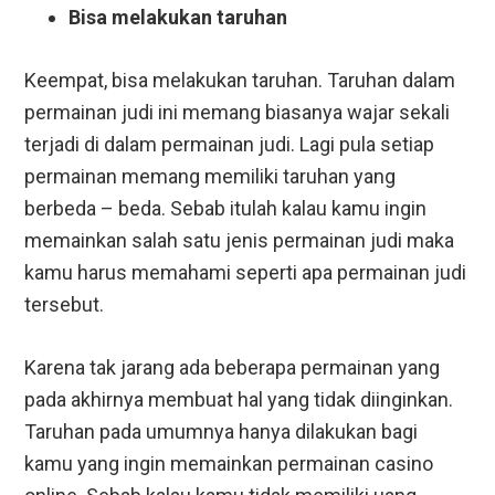
Bisa melakukan taruhan
Keempat, bisa melakukan taruhan. Taruhan dalam
permainan judi ini memang biasanya wajar sekali
terjadi di dalam permainan judi. Lagi pula setiap
permainan memang memiliki taruhan yang
berbeda – beda. Sebab itulah kalau kamu ingin
memainkan salah satu jenis permainan judi maka
kamu harus memahami seperti apa permainan judi
tersebut.
Karena tak jarang ada beberapa permainan yang
pada akhirnya membuat hal yang tidak diinginkan.
Taruhan pada umumnya hanya dilakukan bagi
kamu yang ingin memainkan permainan casino