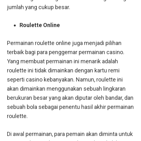
jumlah yang cukup besar.
Roulette Online
Permainan roulette online juga menjadi pilihan
terbaik bagi para penggemar permainan casino.
Yang membuat permainan ini menarik adalah
roulette ini tidak dimainkan dengan kartu remi
seperti casino kebanyakan. Namun, roulette ini
akan dimainkan menggunakan sebuah lingkaran
berukuran besar yang akan diputar oleh bandar, dan
sebuah bola sebagai penentu hasil akhir permainan
roulette.
Di awal permainan, para pemain akan diminta untuk