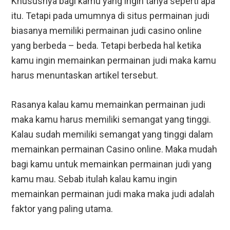
Khususnya bagi kamu yang ingin tanya seperti apa
itu. Tetapi pada umumnya di situs permainan judi
biasanya memiliki permainan judi casino online
yang berbeda – beda. Tetapi berbeda hal ketika
kamu ingin memainkan permainan judi maka kamu
harus menuntaskan artikel tersebut.
Rasanya kalau kamu memainkan permainan judi
maka kamu harus memiliki semangat yang tinggi.
Kalau sudah memiliki semangat yang tinggi dalam
memainkan permainan Casino online. Maka mudah
bagi kamu untuk memainkan permainan judi yang
kamu mau. Sebab itulah kalau kamu ingin
memainkan permainan judi maka maka judi adalah
faktor yang paling utama.