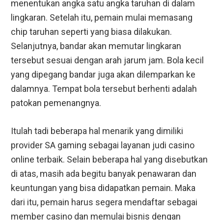
menentukan angka satu angka taruhan di dalam
lingkaran. Setelah itu, pemain mulai memasang
chip taruhan seperti yang biasa dilakukan.
Selanjutnya, bandar akan memutar lingkaran
tersebut sesuai dengan arah jarum jam. Bola kecil
yang dipegang bandar juga akan dilemparkan ke
dalamnya. Tempat bola tersebut berhenti adalah
patokan pemenangnya.
Itulah tadi beberapa hal menarik yang dimiliki
provider SA gaming sebagai layanan judi casino
online terbaik. Selain beberapa hal yang disebutkan
di atas, masih ada begitu banyak penawaran dan
keuntungan yang bisa didapatkan pemain. Maka
dari itu, pemain harus segera mendaftar sebagai
member casino dan memulai bisnis dengan