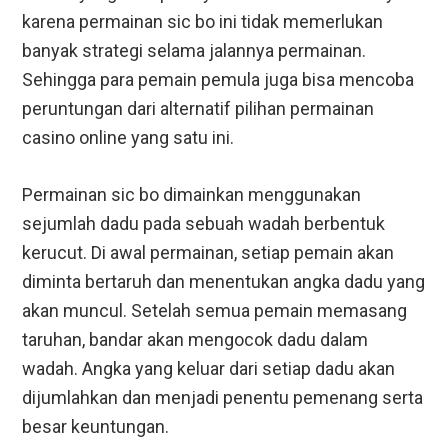
karena permainan sic bo ini tidak memerlukan
banyak strategi selama jalannya permainan.
Sehingga para pemain pemula juga bisa mencoba
peruntungan dari alternatif pilihan permainan
casino online yang satu ini.
Permainan sic bo dimainkan menggunakan
sejumlah dadu pada sebuah wadah berbentuk
kerucut. Di awal permainan, setiap pemain akan
diminta bertaruh dan menentukan angka dadu yang
akan muncul. Setelah semua pemain memasang
taruhan, bandar akan mengocok dadu dalam
wadah. Angka yang keluar dari setiap dadu akan
dijumlahkan dan menjadi penentu pemenang serta
besar keuntungan.