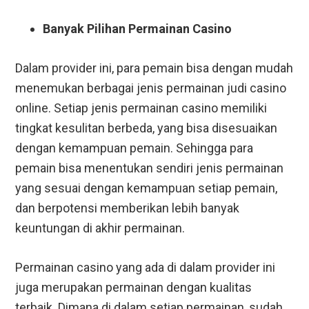
Banyak Pilihan Permainan Casino
Dalam provider ini, para pemain bisa dengan mudah
menemukan berbagai jenis permainan judi casino
online. Setiap jenis permainan casino memiliki
tingkat kesulitan berbeda, yang bisa disesuaikan
dengan kemampuan pemain. Sehingga para
pemain bisa menentukan sendiri jenis permainan
yang sesuai dengan kemampuan setiap pemain,
dan berpotensi memberikan lebih banyak
keuntungan di akhir permainan.
Permainan casino yang ada di dalam provider ini
juga merupakan permainan dengan kualitas
terbaik. Dimana di dalam setiap permainan, sudah