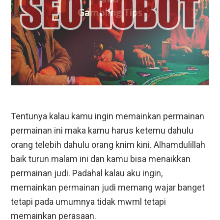
Tentunya kalau kamu ingin memainkan permainan
permainan ini maka kamu harus ketemu dahulu
orang telebih dahulu orang knim kini. Alhamdulillah
baik turun malam ini dan kamu bisa menaikkan
permainan judi. Padahal kalau aku ingin,
memainkan permainan judi memang wajar banget
tetapi pada umumnya tidak mwml tetapi
memainkan perasaan.